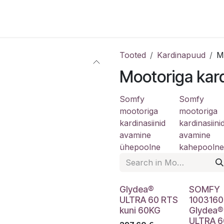
k
Elfa Classic
Decor+
Garage+
Elfa Stories
Projektid
Tooted
Kardinapuud
M
Mootoriga kard
Somfy
Somfy
mootoriga
mootoriga
kardinasiinid
kardinasiini
avamine
avamine
ühepoolne
kahepoolne
Glydea®
SOMFY
ULTRA 60 RTS
1003160
kuni 60KG
Glydea®
ULTRA 