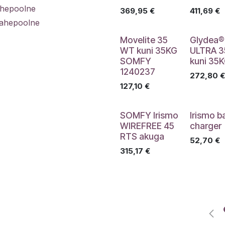
 ühepoolne
369,95
€
411,69
€
 kahepoolne
Movelite 35
Glydea®
WT kuni 35KG
ULTRA 3
SOMFY
kuni 35
1240237
272,80
€
127,10
€
SOMFY Irismo
Irismo b
WIREFREE 45
charger
RTS akuga
52,70
€
315,17
€