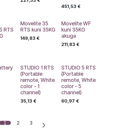
227,33
€
451,53
€
Movelite 35
Movelite WF
5 RTS
RTS kuni 35KG
kuni 35KG
KG
akuga
149,83
€
211,83
€
attery
STUDIO 1 RTS
STUDIO 5 RTS
(Portable
(Portable
remote, White
remote, White
color - 1
color - 5
channel)
channel)
35,13
€
60,97
€
1
2
3