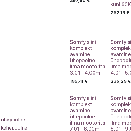
297,60
€
kuni 60
252,13
€
Somfy siini
Somfy si
komplekt
komplek
avamine
avamine
ühepoolne
ühepool
ilma mootorita
ilma moo
3.01 - 4.00m
4.01 - 5
195,41
€
235,25
€
Somfy siini
Somfy si
komplekt
komplek
avamine
avamine
ühepoolne
ühepool
e ühepoolne
ilma mootorita
ilma moo
e kahepoolne
7.01 - 8.00m
8.01 - 9