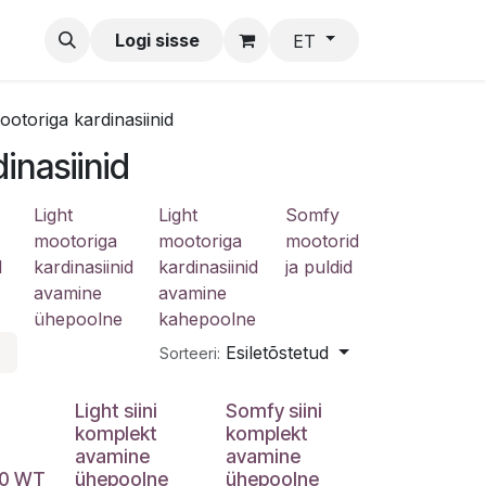
Meedia
Blogi
Logi sisse
e-Pood
Help
ET
ootoriga kardinasiinid
inasiinid
Light
Light
Somfy
mootoriga
mootoriga
mootorid
d
kardinasiinid
kardinasiinid
ja puldid
avamine
avamine
ühepoolne
kahepoolne
Esiletõstetud
Sorteeri:
Light siini
Somfy siini
komplekt
komplekt
avamine
avamine
60 WT
ühepoolne
ühepoolne