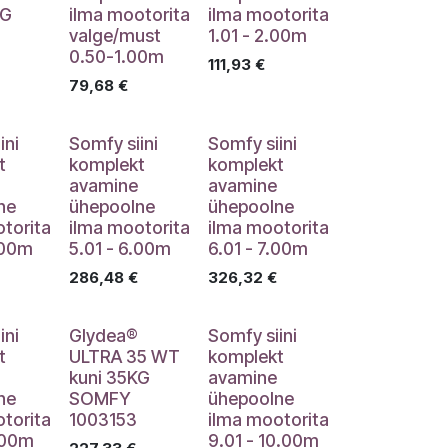
KG
ilma mootorita
ilma mootorita
valge/must
1.01 - 2.00m
0.50-1.00m
111,93
€
79,68
€
ini
Somfy siini
Somfy siini
t
komplekt
komplekt
avamine
avamine
ne
ühepoolne
ühepoolne
torita
ilma mootorita
ilma mootorita
.00m
5.01 - 6.00m
6.01 - 7.00m
286,48
€
326,32
€
ini
Glydea®
Somfy siini
t
ULTRA 35 WT
komplekt
kuni 35KG
avamine
ne
SOMFY
ühepoolne
torita
1003153
ilma mootorita
.00m
9.01 - 10.00m