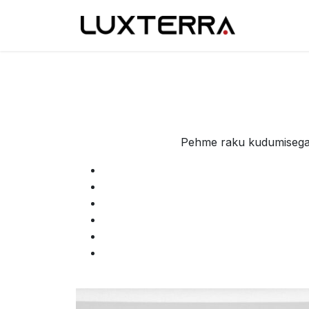
Skip to Content
Tootevali
Pehme raku kudumisega k