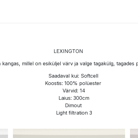
k
Elfa Classic
Decor+
Garage+
Elfa Stories
Projektid
LEXINGTON
angas, millel on esiküljel värv ja valge tagakülg, tagades
Saadaval kui: Softcell
Koostis: 100% polüester
Värvid: 14
Laius: 300cm
Dimout
Light filtration 3