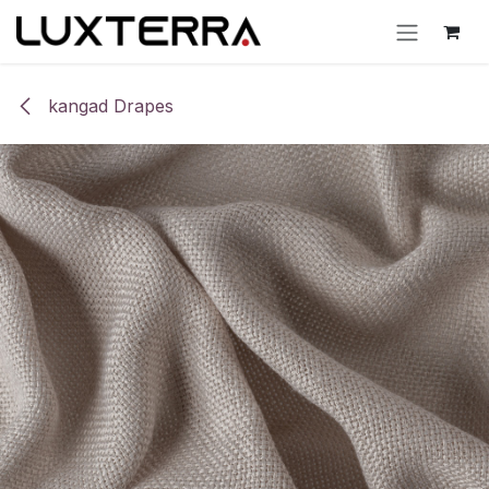
Skip to Content
kangad Drapes